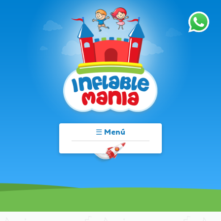
☰ Menú