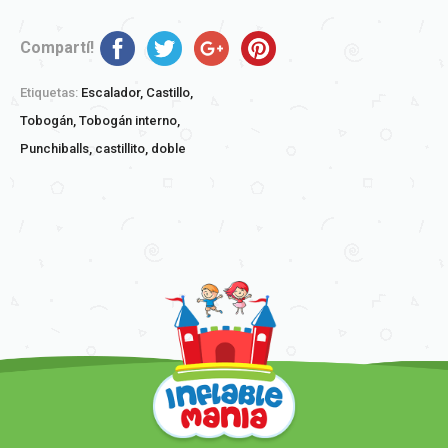
Compartí!
Etiquetas:
Escalador,
Castillo,
Tobogán,
Tobogán interno,
Punchiballs,
castillito,
doble