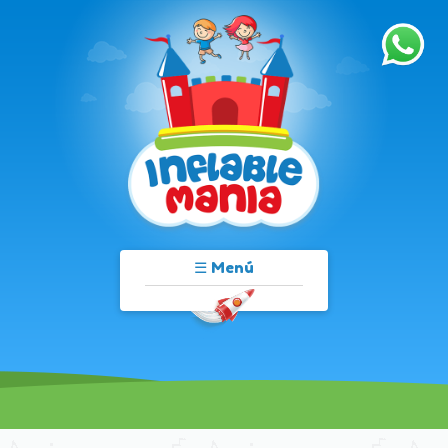
☰ Menú