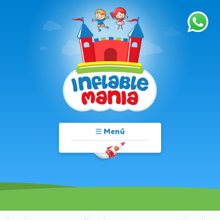
☰ Menú