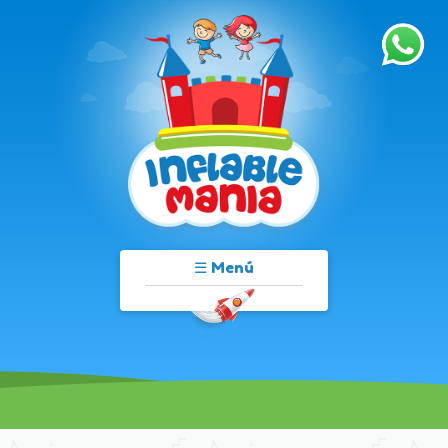
☰ Menú