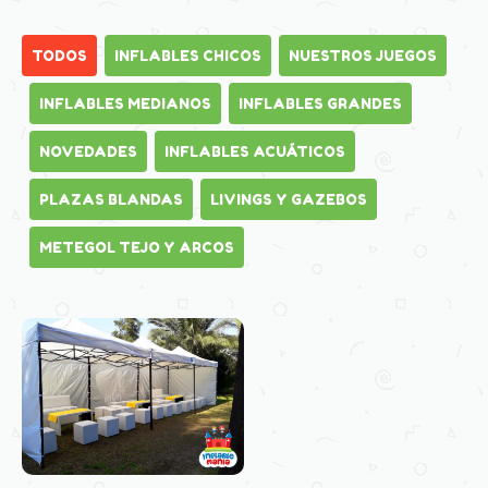
TODOS
INFLABLES CHICOS
NUESTROS JUEGOS
INFLABLES MEDIANOS
INFLABLES GRANDES
NOVEDADES
INFLABLES ACUÁTICOS
PLAZAS BLANDAS
LIVINGS Y GAZEBOS
METEGOL TEJO Y ARCOS