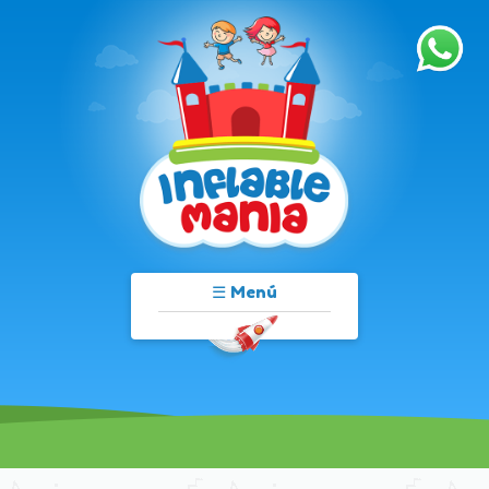
☰ Menú