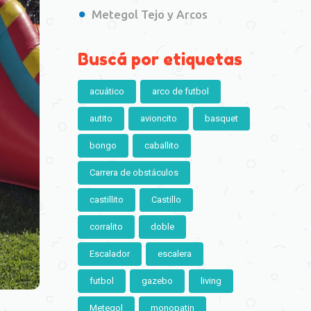
Metegol Tejo y Arcos
Buscá por etiquetas
acuático
arco de futbol
autito
avioncito
basquet
bongo
caballito
Carrera de obstáculos
castillito
Castillo
corralito
doble
Escalador
escalera
futbol
gazebo
living
Metegol
monopatin