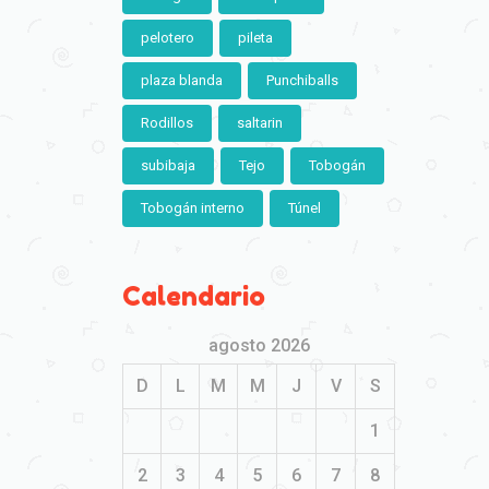
pelotero
pileta
plaza blanda
Punchiballs
Rodillos
saltarin
subibaja
Tejo
Tobogán
Tobogán interno
Túnel
Calendario
agosto 2026
D
L
M
M
J
V
S
1
2
3
4
5
6
7
8