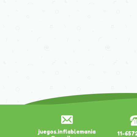
juegos.inflablemania
11-657