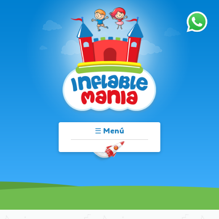
☰ Menú