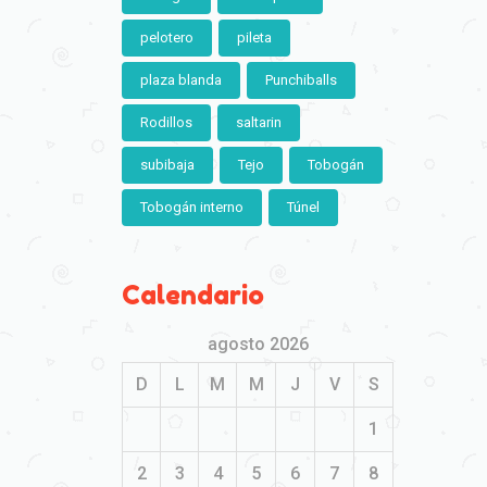
pelotero
pileta
plaza blanda
Punchiballs
Rodillos
saltarin
subibaja
Tejo
Tobogán
Tobogán interno
Túnel
Calendario
agosto 2026
D
L
M
M
J
V
S
1
2
3
4
5
6
7
8