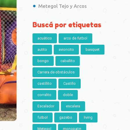
Metegol Tejo y Arcos
Buscá por etiquetas
acuático
arco de futbol
autito
avioncito
basquet
bongo
caballito
Carrera de obstáculos
castillito
Castillo
corralito
doble
Escalador
escalera
futbol
gazebo
living
Metegol
monopatin