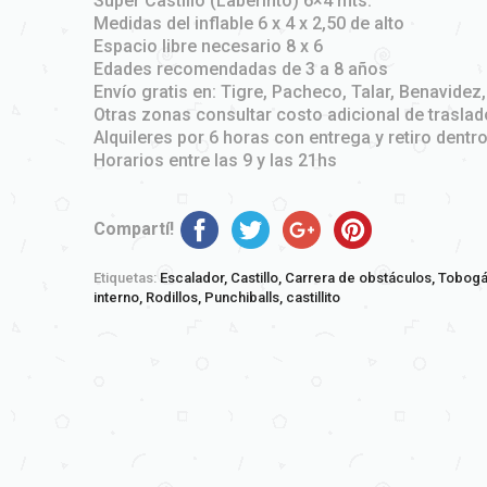
Súper Castillo (Laberinto) 6×4 mts.
Medidas del inflable 6 x 4 x 2,50 de alto
Espacio libre necesario 8 x 6
Edades recomendadas de 3 a 8 años
Envío gratis en: Tigre, Pacheco, Talar, Benavidez
Otras zonas consultar costo adicional de traslad
Alquileres por 6 horas con entrega y retiro dentr
Horarios entre las 9 y las 21hs
Compartí!
Etiquetas:
Escalador,
Castillo,
Carrera de obstáculos,
Tobogá
interno,
Rodillos,
Punchiballs,
castillito