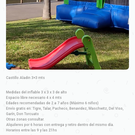
Castillo Aladin 3×3 mts
Medidas del inflable 3 x 3 x 3 de alto
Espacio libre necesario 4 x 4 mts
Edades recomendadas de 2 a 7 años (Máximo 6 niños)
Envío gratis en: Tigre, Talar, Pacheco, Benavidez, Maschwitz, Del Viso,
Garín, Don Torcuato
Otras zonas consultar.
Alquileres por 6 horas con entrega y retiro dentro del mismo día.
Horarios entre las 9 y las 21hs