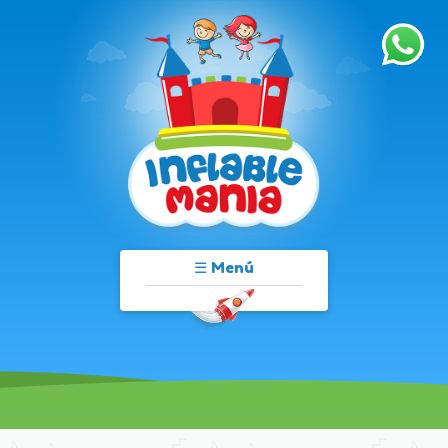
☰ Menú